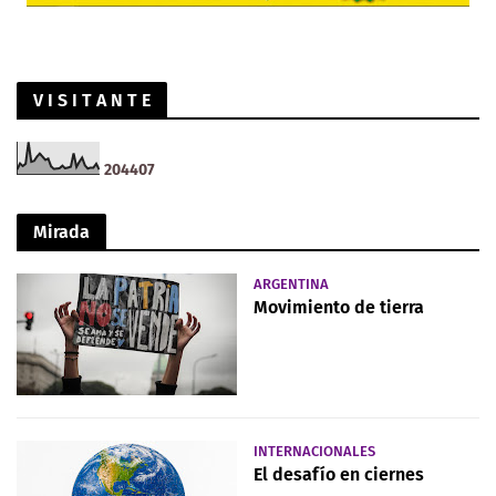
V I S I T A N T E
2
0
4
4
0
7
Mirada
ARGENTINA
Movimiento de tierra
INTERNACIONALES
El desafío en ciernes