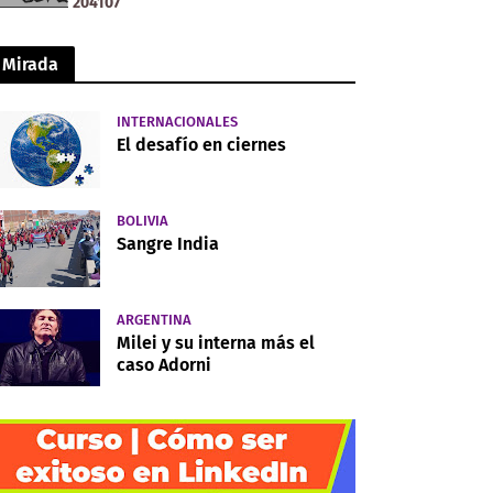
2
0
4
1
0
7
Mirada
INTERNACIONALES
El desafío en ciernes
BOLIVIA
Sangre India
ARGENTINA
Milei y su interna más el
caso Adorni