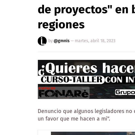
de proyectos" en b
regiones
by
@gmnis
—
martes, abril 18, 2023
Denuncio que algunos legisladores no 
un favor que me hacen a mí".