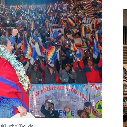
: @LuchoXBolivia