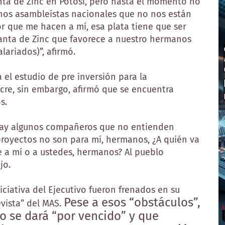
nta de Zinc en Potosí, pero hasta el momento no
gunos asambleístas nacionales que no nos están
r que me hacen a mí, esa plata tiene que ser
lanta de Zinc que favorece a nuestro hermanos
lariados)”, afirmó.
 el estudio de pre inversión para la
ucre, sin embargo, afirmó que se encuentra
s.
hay algunos compañeros que no entienden
royectos no son para mí, hermanos, ¿A quién va
re a mí o a ustedes, hermanos? Al pueblo
jo.
iciativa del Ejecutivo fueron frenados en su
Pese a esos “obstáculos”,
evista” del MAS.
o se dará “por vencido” y que