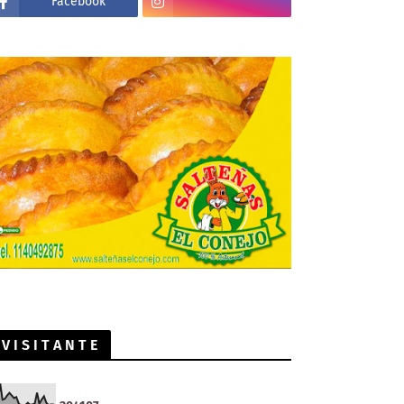
Facebook
V I S I T A N T E