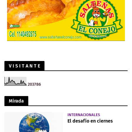
V I S I T A N T E
2
0
3
7
8
6
Mirada
INTERNACIONALES
El desafío en ciernes