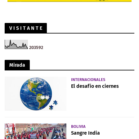
V I S I T A N T E
2
0
3
5
9
2
Mirada
INTERNACIONALES
El desafío en ciernes
BOLIVIA
Sangre India