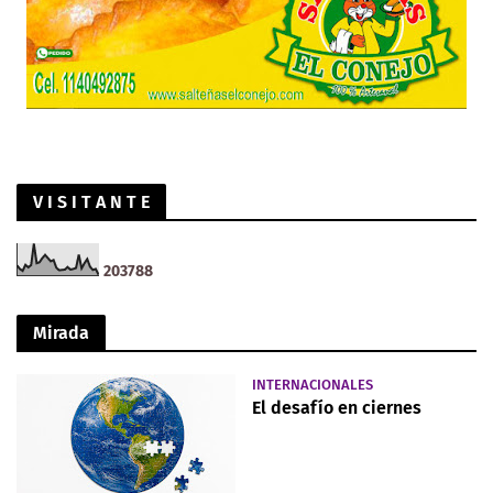
V I S I T A N T E
2
0
3
7
8
8
Mirada
INTERNACIONALES
El desafío en ciernes