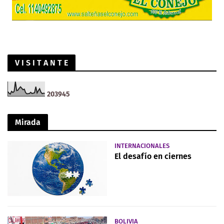
V I S I T A N T E
2
0
3
9
4
5
Mirada
INTERNACIONALES
El desafío en ciernes
BOLIVIA