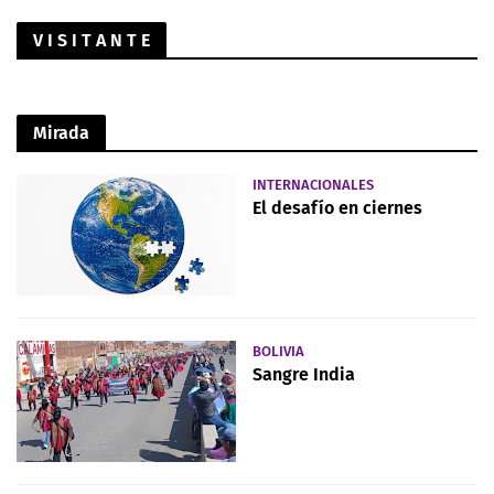
V I S I T A N T E
Mirada
INTERNACIONALES
El desafío en ciernes
BOLIVIA
Sangre India