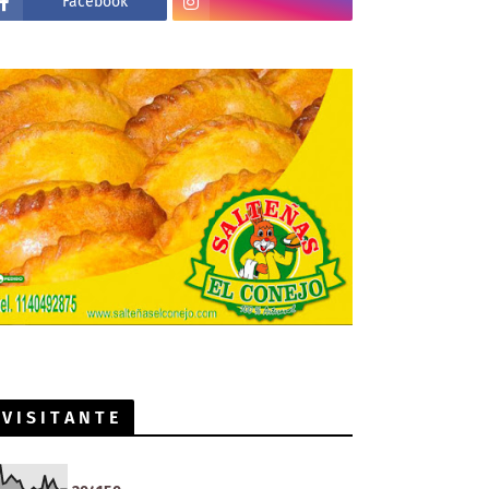
Facebook
V I S I T A N T E