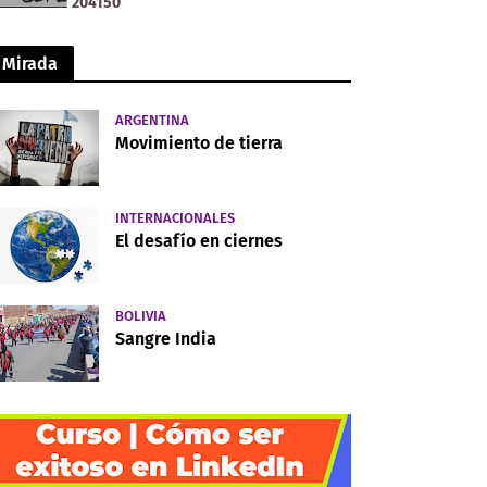
2
0
4
1
5
0
Mirada
ARGENTINA
Movimiento de tierra
INTERNACIONALES
El desafío en ciernes
BOLIVIA
Sangre India