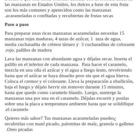
las manzanas en Estados Unidos, los dulces a base de esta fruta
son los más comunes y apetecidos como las manzanas
acarameladas o confitadas y recubiertas de frutas secas.
Paso a paso
Para preparar unas ricas manzanas acarameladas necesitas 15
manzanas rojas maduras, 4 tazas de azúcar, 1 taza de agua,
media cucharadita de crémor tártaro y 3 cucharaditas de colorante
rojo, palillos de madera.
Lava las manzanas con abundante agua y déjalas secar. Inserta el
palillo en el inferior de cada manzana. Para hacer el caramelo,
mezcla en una olla el azúcar y el agua a fuego lento, revolviendo
hasta que el azúcar se haya disuelto pero sin que el agua hierva.
Coloca el cremor y el colorante. Lleva la preparación a ebullición,
baja el fuego y déjalo hervir sin remover durante 15 minutos,
hasta que quede como caramelo blando. Luego, sumerge la
manzanas una por una en el caramelo. Déjalas escurrir y ponlas
sobre una la placa a temperatura ambiente hasta que se solidifique
el caramelo.
¿Quieres más sabor? Tus manzanas acarameladas puedes
recubrirlas con maní picado, palomitas de maíz, granola o galletas
Oreo picadas.