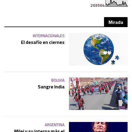
2
0
3
5
6
4
Mirada
INTERNACIONALES
El desafío en ciernes
BOLIVIA
Sangre India
ARGENTINA
Milei y su interna más el