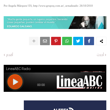
Por Angela Márquez/ ES, http://www.grupoq.com.ar/,
actualizado: 26/10/2010
أحدث
أقدم